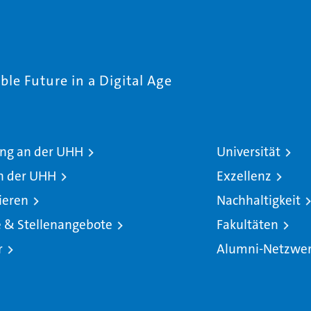
le Future in a Digital Age
ng an der UHH
Universität
n der UHH
Exzellenz
ieren
Nachhaltigkeit
e & Stellenangebote
Fakultäten
r
Alumni-Netzwe