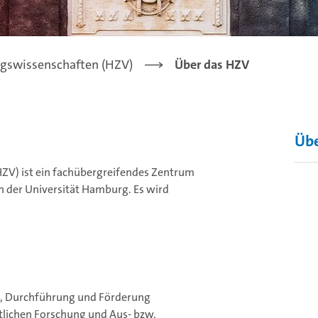
gswissenschaften (HZV)
Über das HZV
Übe
ZV) ist ein fachübergreifendes Zentrum
n der Universität Hamburg. Es wird
ng, Durchführung und Förderung
ftlichen Forschung und Aus‐ bzw.