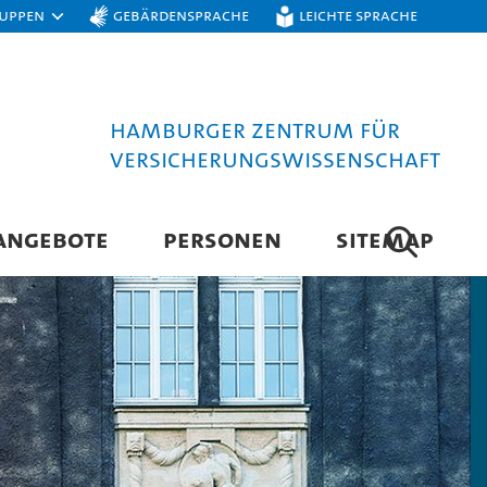
ruppen
Gebärdensprache
Leichte Sprache
Hamburger Zentrum für
Versicherungswissenschaft
ANGEBOTE
PERSONEN
SITEMAP